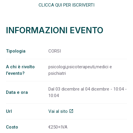
CLICCA QUI PER ISCRIVERTI
INFORMAZIONI EVENTO
Tipologia
CORSI
A chi è rivolto
psicologi,psicoterapeuti,medici e
l'evento?
psichiatri
Dal 03 dicembre al 04 dicembre - 10:04 -
Data e ora
10:04
Url
Vai al sito
open_in_new
Costo
€250+IVA