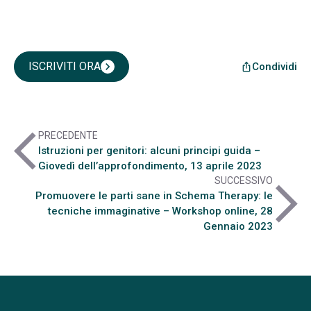
ISCRIVITI ORA
chevron_right
Condividi
ios_share
arrow_back_ios
PRECEDENTE
Istruzioni per genitori: alcuni principi guida –
Giovedì dell’approfondimento, 13 aprile 2023
SUCCESSIVO
arrow_forward_ios
Promuovere le parti sane in Schema Therapy: le
tecniche immaginative – Workshop online, 28
Gennaio 2023