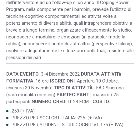
dell’intervento e ad un follow-up di un anno. Il Coping Power
Program, nella componente per i bambini, prevede l’utilizzo di
tecniche cognitivo comportamentali ed attività volte al
potenziamento di diverse abilità, quali intraprendere obiettivi a
breve e a lungo termine, organizzare efficacemente lo studio,
riconoscere e modulare le emozioni (in particolar modo la
rabbia), riconoscere il punto di vista altrui (perspective taking),
risolvere adeguatamente le situazioni conflittuali, resistere alle
pressioni dei pari.
DATA EVENTO
: 3-4 Dicembre 2022
DURATA ATTIVITà
FORMATIVA
: 16 ore
ISCRIZIONI
: Apertura 10 Ottobre,
chiusura 30 Novembre
TIPO DI ATTIVITÀ
: FAD Sincrona
(sarà modalità meeting)
PARTECIPANTI
: massimo 25
partecipanti
NUMERO CREDITI
: 24 ECM
COSTO:
250 (+ IVA)
PREZZO PER SOCI CBT ITALIA
:
225 (+ IVA)
PREZZO PER STUDENTI STUDI COGNITIVI
:
175 (+ IVA)