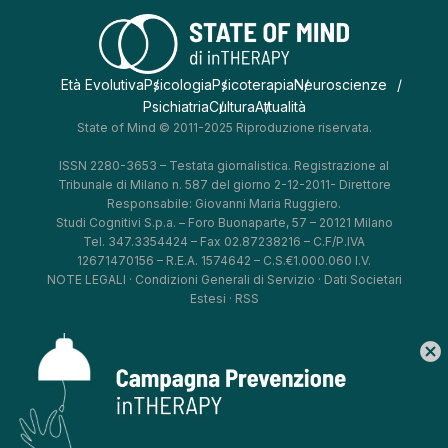
Età Evolutiva
Psicologia
Psicoterapia
Neuroscienze
Psichiatria
Cultura
Attualità
State of Mind © 2011-2025 Riproduzione riservata.
ISSN 2280-3653 – Testata giornalistica. Registrazione al
Tribunale di Milano n. 587 del giorno 2-12-2011- Direttore
Responsabile: Giovanni Maria Ruggiero.
Studi Cognitivi S.p.a. – Foro Buonaparte, 57 – 20121 Milano
Tel. 347.3354424 – Fax 02.87238216 – C.F/P.IVA
12671470156 – R.E.A. 1574642 – C.S.€1.000.060 I.V.
NOTE LEGALI
·
Condizioni Generali di Servizio
·
Dati Societari
Estesi
·
RSS
cancel
*
*
*
*
Aggiorna le tue preferenze
–
Privacy Policy
–
Cookie Policy