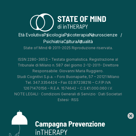
Età Evolutiva
Psicologia
Psicoterapia
Neuroscienze
Psichiatria
Cultura
Attualità
State of Mind © 2011-2025 Riproduzione riservata.
ISSN 2280-3653 – Testata giornalistica. Registrazione al
Tribunale di Milano n. 587 del giorno 2-12-2011- Direttore
Responsabile: Giovanni Maria Ruggiero.
Studi Cognitivi S.p.a. – Foro Buonaparte, 57 – 20121 Milano
Tel. 347.3354424 – Fax 02.87238216 – C.F/P.IVA
12671470156 – R.E.A. 1574642 – C.S.€1.000.060 I.V.
NOTE LEGALI
·
Condizioni Generali di Servizio
·
Dati Societari
Estesi
·
RSS
cancel
*
*
*
*
Aggiorna le tue preferenze
–
Privacy Policy
–
Cookie Policy