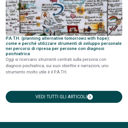
P.A.T.H. (planning alternative tomorrows with hope):
come e perché utilizzare strumenti di sviluppo personale
nei percorsi di ripresa per persone con diagnosi
psichiatrica
Oggi si ricercano strumenti centrati sulla persona con
diagnosi psichiatrica, sui suoi obiettivi e narrazioni, uno
strumento molto utile è il P.A.T.H.
VEDI TUTTI GLI ARTICOLI
chevron_right