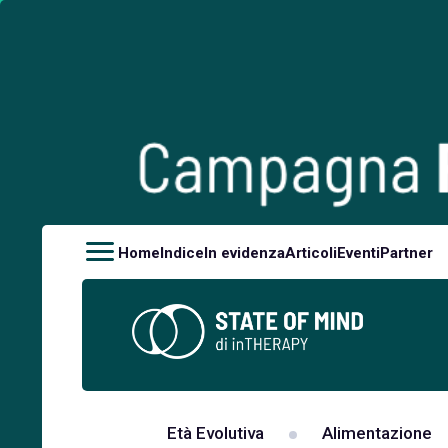
Home
Indice
In evidenza
Articoli
Eventi
Partner
Età Evolutiva
Alimentazione