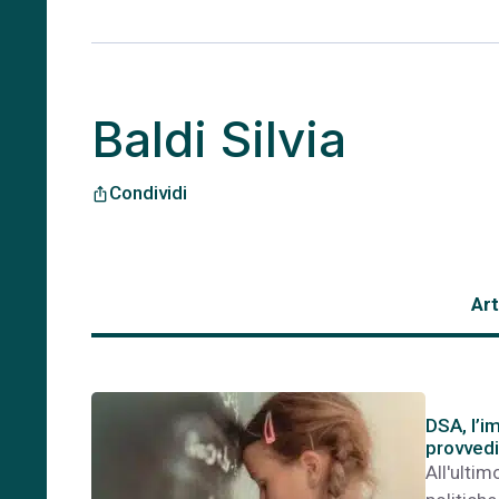
Baldi Silvia
Condividi
ios_share
Art
DSA, l’i
provvedi
All'ultim