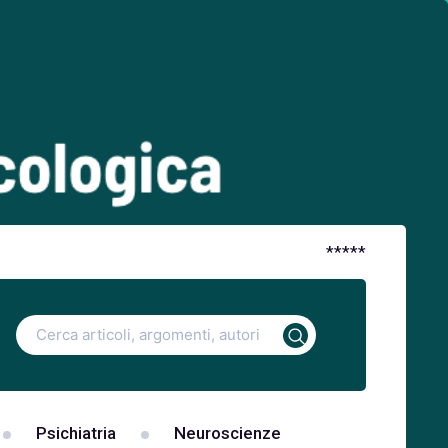
*
*
*
*
*
Ricerca
per:
Psichiatria
Neuroscienze