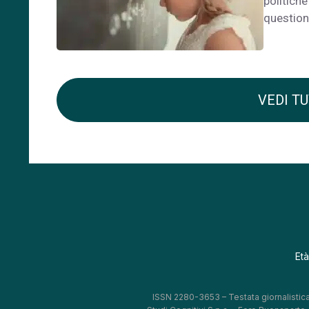
politich
questio
VEDI TU
Età
ISSN 2280-3653 – Testata giornalistica