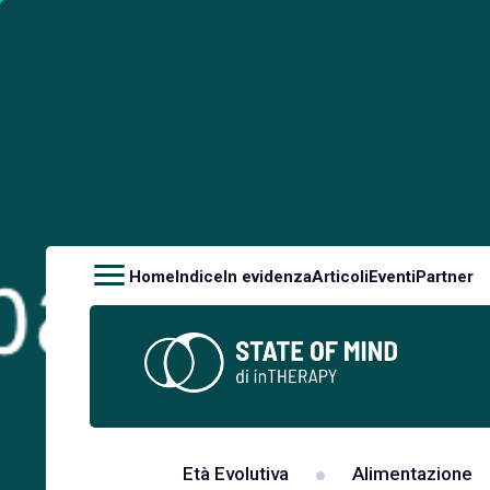
Home
Indice
In evidenza
Articoli
Eventi
Partner
Età Evolutiva
Alimentazione