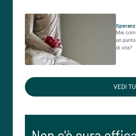
Speranz
Mai come
un punto 
di vita?
VEDI TU