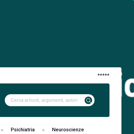
*
*
*
*
*
Ricerca
per:
Psichiatria
Neuroscienze