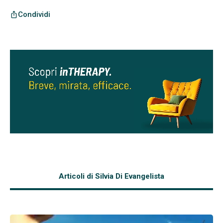
Condividi
ios_share
Articoli di Silvia Di Evangelista