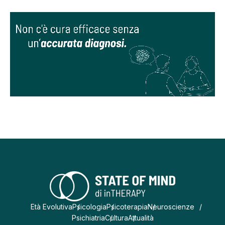
Età Evolutiva
Psicologia
Psicoterapia
Neuroscienze
Psichiatria
Cultura
Attualità