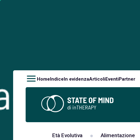
Home
Indice
In evidenza
Articoli
Eventi
Partner
Età Evolutiva
Alimentazione