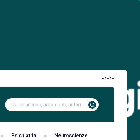
*
*
*
*
*
Ricerca
per:
Psichiatria
Neuroscienze