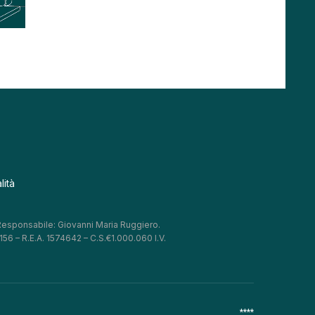
lità
 Responsabile: Giovanni Maria Ruggiero.
56 – R.E.A. 1574642 – C.S.€1.000.060 I.V.
*
*
*
*