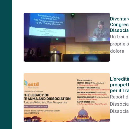
Diventar
Congress
Dissoci
Un traum
proprie 
dolore
L’eredit
prospett
per il T
Report d
Dissociaz
Dissocia