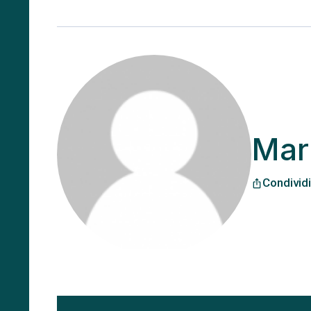
Mar
Condividi
ios_share