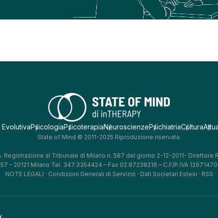
 Evolutiva
Psicologia
Psicoterapia
Neuroscienze
Psichiatria
Cultura
Attua
State of Mind © 2011-2025 Riproduzione riservata.
. Registrazione al Tribunale di Milano n. 587 del giorno 2-12-2011- Direttore
, 57 – 20121 Milano Tel. 347.3354424 – Fax 02.87238216 – C.F/P.IVA 126714701
NOTE LEGALI
·
Condizioni Generali di Servizio
·
Dati Societari Estesi
·
RSS
y