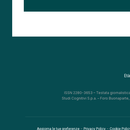
Età
ISSN 2280-3653 – Testata giornalistica
Studi Cognitivi S.p.a. – Foro Buonaparte
Aggiorna le tue preferenze
–
Privacy Policy
–
Cookie Polic