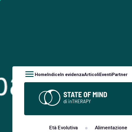
Home
Indice
In evidenza
Articoli
Eventi
Partner
Età Evolutiva
Alimentazione