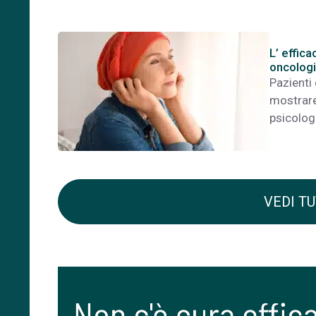
L’ effic
oncologi
Pazienti
mostrare 
psicolog
VEDI TU