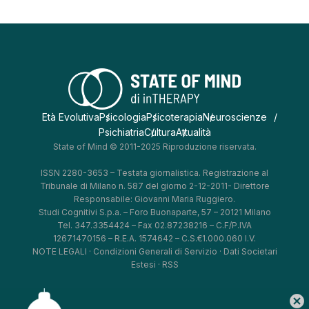
Età Evolutiva
Psicologia
Psicoterapia
Neuroscienze
Psichiatria
Cultura
Attualità
State of Mind © 2011-2025 Riproduzione riservata.
ISSN 2280-3653 – Testata giornalistica. Registrazione al
Tribunale di Milano n. 587 del giorno 2-12-2011- Direttore
Responsabile: Giovanni Maria Ruggiero.
Studi Cognitivi S.p.a. – Foro Buonaparte, 57 – 20121 Milano
Tel. 347.3354424 – Fax 02.87238216 – C.F/P.IVA
12671470156 – R.E.A. 1574642 – C.S.€1.000.060 I.V.
NOTE LEGALI
·
Condizioni Generali di Servizio
·
Dati Societari
Estesi
·
RSS
cancel