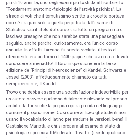
più di 10 anni fa, uno degli esami più tosti da affrontare fu
“Fondamenti anatomo-fisiologici dell’attività psichica”. La
strage di voti che il temutissimo scritto a crocette portava
con sé era pari solo a quella perpetrata dall’esame di
Statistica. Già il titolo del corso era tutto un programma e
lasciava presagire che non sarebbe stata una passeggiata
seguirlo, anche perché, curiosamente, era l’unico corso
annuale. In effetti, l’arcano fu presto svelato: il testo di
riferimento era un tomo di 1400 pagine che avremmo dovuto
conoscere a menadito! Il libro in questione era la terza
edizione de “Principi di Neuroscienze” di Kandel, Schwartz e
Jessel (2003), affettuosamente chiamato da tutti,
semplicemente, Il Kandel.
Trovo che debba essere una soddisfazione indescrivibile per
un autore scrivere qualcosa di talmente rilevante nel proprio
ambito da far sì che la propria opera prenda nel linguaggio
comune il proprio nome. Così come al liceo gli studenti non
usano il vocabolario di latino per tradurre le versioni, bensì Il
Castiglione Mariotti, e chi si prepara all’esame di stato di
psicologia si procura Il Moderato-Rovetto (esiste qualcuno