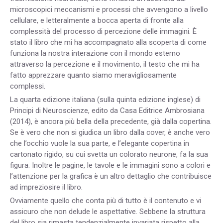
microscopici meccanismi e processi che avvengono a livello
cellulare, e letteralmente a bocca aperta di fronte alla
complessità del processo di percezione delle immagini. È
stato il libro che mi ha accompagnato alla scoperta di come
funziona la nostra interazione con il mondo esterno
attraverso la percezione e il movimento, il testo che mi ha
fatto apprezzare quanto siamo meravigliosamente
complessi.
La quarta edizione italiana (sulla quinta edizione inglese) di
Principi di Neuroscienze, edito da Casa Editrice Ambrosiana
(2014), è ancora più bella della precedente, già dalla copertina.
Se è vero che non si giudica un libro dalla cover, è anche vero
che l’occhio vuole la sua parte, e l’elegante copertina in
cartonato rigido, su cui svetta un colorato neurone, fa la sua
figura. Inoltre le pagine, le tavole e le immagini sono a colori e
l’attenzione per la grafica è un altro dettaglio che contribuisce
ad impreziosire il libro.
Ovviamente quello che conta più di tutto è il contenuto e vi
assicuro che non delude le aspettative. Sebbene la struttura
del libro sia rimasta tendenzialmente invariata rispetto alla