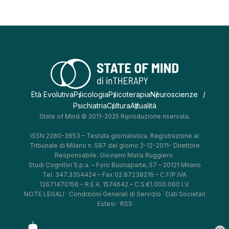
Età Evolutiva
Psicologia
Psicoterapia
Neuroscienze
Psichiatria
Cultura
Attualità
State of Mind © 2011-2025 Riproduzione riservata.
ISSN 2280-3653 – Testata giornalistica. Registrazione al
Tribunale di Milano n. 587 del giorno 2-12-2011- Direttore
Responsabile: Giovanni Maria Ruggiero.
Studi Cognitivi S.p.a. – Foro Buonaparte, 57 – 20121 Milano
Tel. 347.3354424 – Fax 02.87238216 – C.F/P.IVA
12671470156 – R.E.A. 1574642 – C.S.€1.000.060 I.V.
NOTE LEGALI
·
Condizioni Generali di Servizio
·
Dati Societari
Estesi
·
RSS