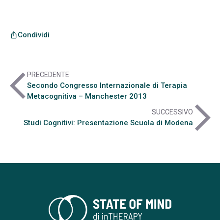
Condividi
ios_share
arrow_back_ios
PRECEDENTE
Secondo Congresso Internazionale di Terapia
Metacognitiva – Manchester 2013
arrow_forward_ios
SUCCESSIVO
Studi Cognitivi: Presentazione Scuola di Modena