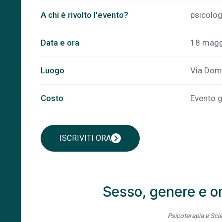
A chi è rivolto l'evento?
psicolog
Data e ora
18 maggi
Luogo
Via Dome
Costo
Evento gr
chevron_right
ISCRIVITI ORA
Sesso, genere e om
Psicoterapia e Sci