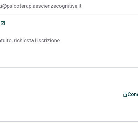
ti@psicoterapiaescienzecognitive.it
o
open_in_new
uito, richiesta l'iscrizione
Cond
ios_share