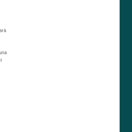
i
arà
 una
i