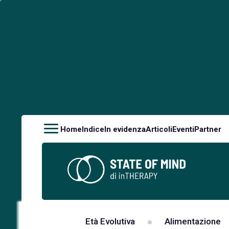
Home
Indice
In evidenza
Articoli
Eventi
Partner
Età Evolutiva
Alimentazione