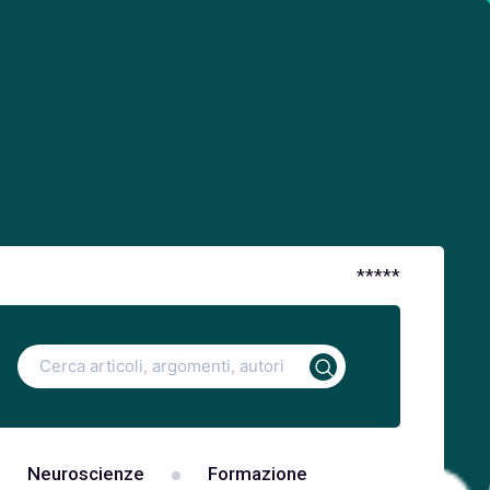
*
*
*
*
*
Ricerca
per:
Neuroscienze
Formazione