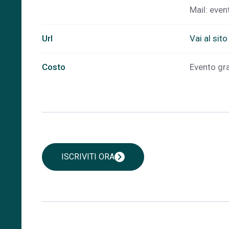
Mail:
even
Url
Vai al sit
Costo
Evento grat
chevron_right
ISCRIVITI ORA