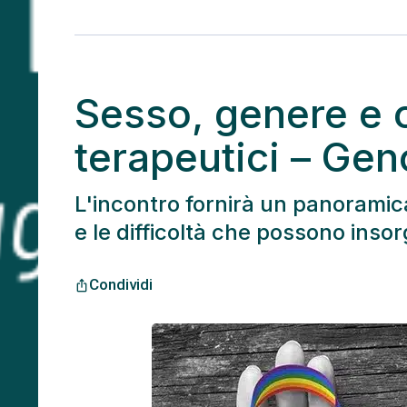
Sesso, genere e 
terapeutici – Ge
L'incontro fornirà un panoramica 
e le difficoltà che possono insor
Condividi
ios_share