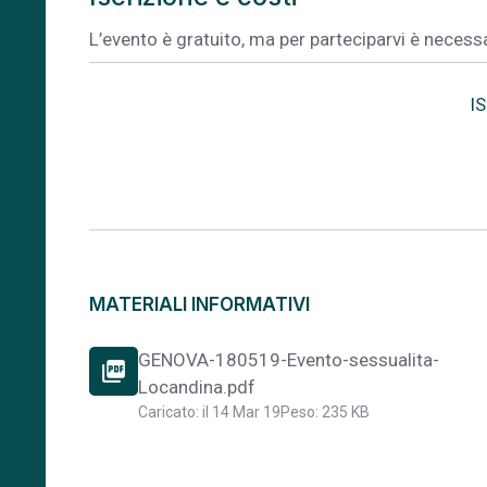
L’evento è gratuito, ma per parteciparvi è necessa
I
MATERIALI INFORMATIVI
GENOVA-180519-Evento-sessualita-
picture_as_pdf
Locandina.pdf
Caricato: il 14 Mar 19
Peso: 235 KB