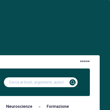
*
*
*
*
*
Ricerca
per:
Neuroscienze
Formazione