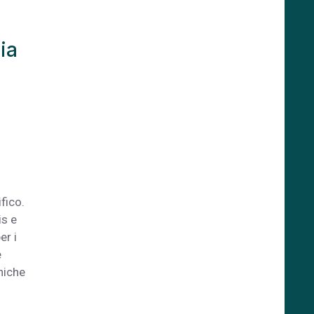
ia
fico.
is e
er i
e
niche