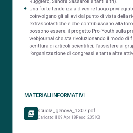
Ruggiero, Sandra Sassaroli e tanti altri).
Una forte tendenza a divenire luogo privilegiato 
coinvolgano gli allievi dal punto di vista della r
extrascolastiche e che contribuiscano alla lo
possono essere: il progetto Pro-Youth sulla prev
webjournal che sta rivoluzionando il modo di fa
scrittura di articoli scientifici; l’assistere ai gr
l’organizzazione di congressi e tante altre attiv
MATERIALI INFORMATIVI
scuola_genova_1307.pdf
picture_as_pdf
Caricato: il 09 Apr 18
Peso: 205 KB