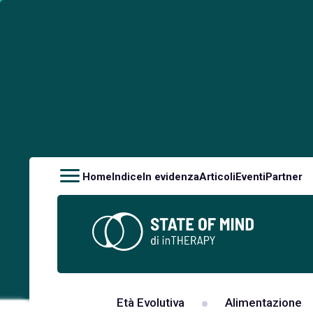
Home
Indice
In evidenza
Articoli
Eventi
Partner
Età Evolutiva
Alimentazione