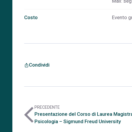
Mail:
seg
Costo
Evento gr
Condividi
ios_share
PRECEDENTE
arrow_back_ios
Presentazione del Corso di Laurea Magistra
Psicologia – Sigmund Freud University