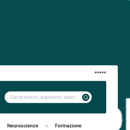
*
*
*
*
*
Ricerca
per:
Neuroscienze
Formazione