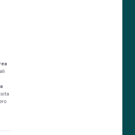
rea
ali
ia
isita
mero