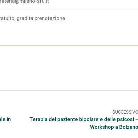
reteria@milano-sfu.it
atuito, gradita prenotazione
SUCCESSIV
arr
le in
Terapia del paziente bipolare e delle psicosi 
Workshop a Bolzan