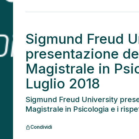
Sigmund Freud Un
presentazione de
Magistrale in Psi
Luglio 2018
Sigmund Freud University presen
Magistrale in Psicologia e i rispet
Condividi
ios_share