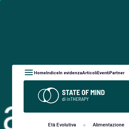
Home
Indice
In evidenza
Articoli
Eventi
Partner
Età Evolutiva
Alimentazione