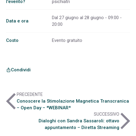
l'evento?
psichiatri
Dal 27 giugno al 28 giugno - 09:00 -
Data e ora
20:00
Costo
Evento gratuito
Condividi
ios_share
arrow_back_ios
PRECEDENTE
Conoscere la Stimolazione Magnetica Transcranica
– Open Day – *WEBINAR*
arrow_forward_ios
SUCCESSIVO
Dialoghi con Sandra Sassaroli: ottavo
appuntamento – Diretta Streaming