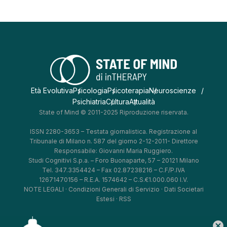
Età Evolutiva
Psicologia
Psicoterapia
Neuroscienze
Psichiatria
Cultura
Attualità
State of Mind © 2011-2025 Riproduzione riservata.
ISSN 2280-3653 – Testata giornalistica. Registrazione al
Tribunale di Milano n. 587 del giorno 2-12-2011- Direttore
Responsabile: Giovanni Maria Ruggiero.
Studi Cognitivi S.p.a. – Foro Buonaparte, 57 – 20121 Milano
Tel. 347.3354424 – Fax 02.87238216 – C.F/P.IVA
12671470156 – R.E.A. 1574642 – C.S.€1.000.060 I.V.
NOTE LEGALI
·
Condizioni Generali di Servizio
·
Dati Societari
Estesi
·
RSS
cancel