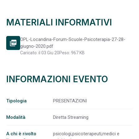
MATERIALI INFORMATIVI
OPL-Locandina-Forum-Scuole-Psicoterapia-27-28-
picture_as_pdf
giugno-2020.pdf
Caricato: il 03 Giu 20
Peso: 967 KB
INFORMAZIONI EVENTO
Tipologia
PRESENTAZIONI
Modalità
Diretta Streaming
A chi è rivolto
psicologi,psicoterapeuti,medici e