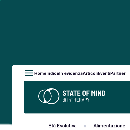
Home
Indice
In evidenza
Articoli
Eventi
Partner
Età Evolutiva
Alimentazione