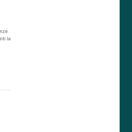
enze.
ti la