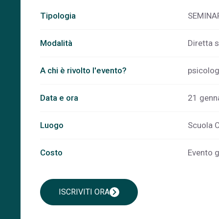
Tipologia
SEMINA
Modalità
Diretta 
A chi è rivolto l'evento?
psicolog
Data e ora
21 genna
Luogo
Scuola C
Costo
Evento g
chevron_right
ISCRIVITI ORA