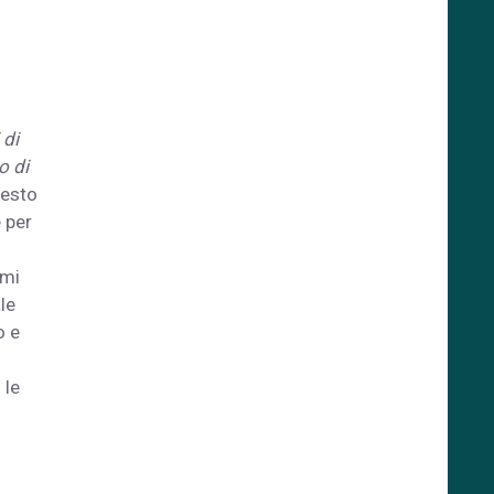
 di
o di
uesto
 per
imi
le
o e
 le