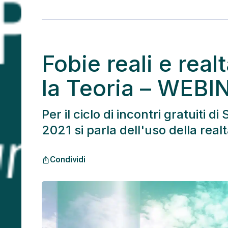
Fobie reali e real
la Teoria – WEBI
Per il ciclo di incontri gratuiti d
2021 si parla dell'uso della real
Condividi
ios_share