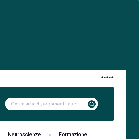
*
*
*
*
*
Ricerca
per:
Neuroscienze
Formazione