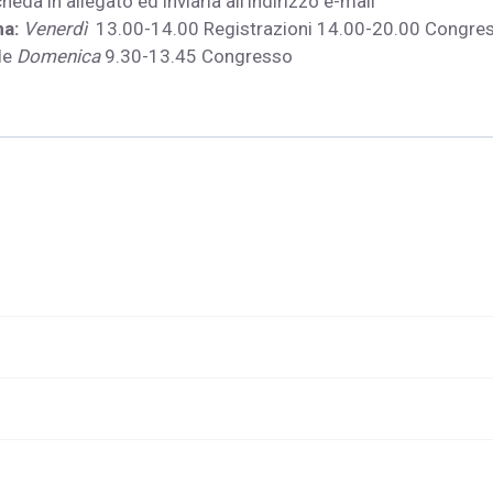
eda in allegato ed inviarla all’indirizzo e-mail
a:
Venerdì
13.00-14.00 Registrazioni 14.00-20.00 Congre
le
Domenica
9.30-13.45 Congresso