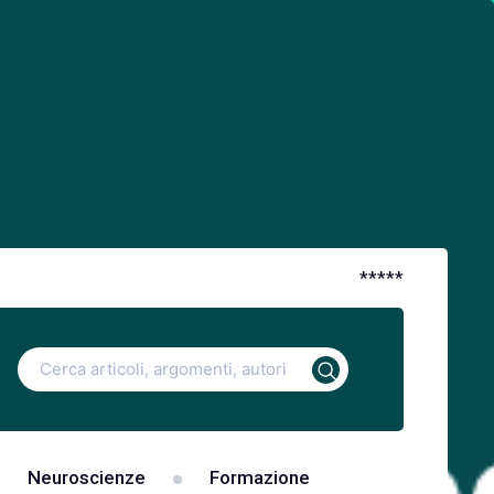
*
*
*
*
*
Ricerca
per:
Neuroscienze
Formazione