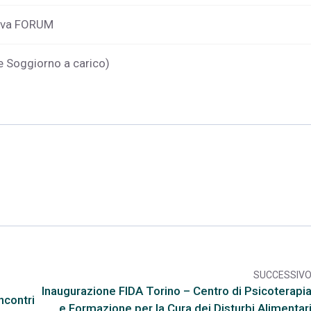
tiva FORUM
 Soggiorno a carico)
SUCCESSIV
arr
Inaugurazione FIDA Torino – Centro di Psicoterapi
ncontri
e Formazione per la Cura dei Disturbi Alimentar