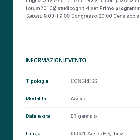
Luglio
. A tale scopo è necessario compilare la sch
forum2013@studicognitivi.net
Primo programm
Sabato
9.00-19.00 Congresso 20.00 Cena socia
INFORMAZIONI EVENTO
Tipologia
CONGRESSI
Modalità
Assisi
Data e ora
01 gennaio
Luogo
06081 Assisi PG, Italia