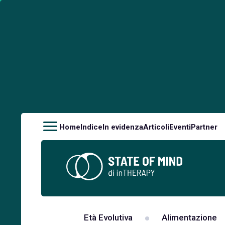
Home
Indice
In evidenza
Articoli
Eventi
Partner
Età Evolutiva
Alimentazione