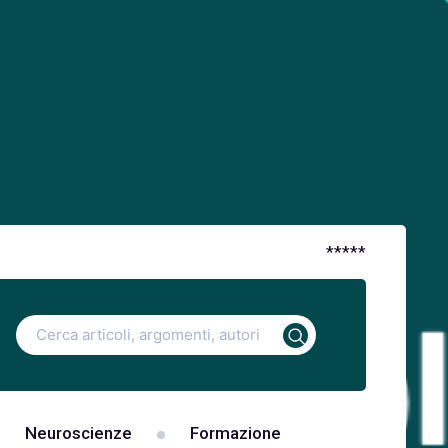
*
*
*
*
*
Ricerca
per:
Neuroscienze
Formazione