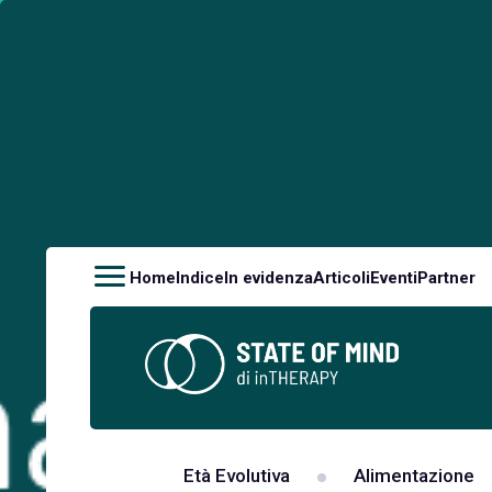
Home
Indice
In evidenza
Articoli
Eventi
Partner
Età Evolutiva
Alimentazione