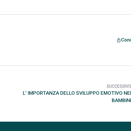
Cond
ios_share
SUCCESSIV
arr
L’ IMPORTANZA DELLO SVILUPPO EMOTIVO NE
BAMBIN