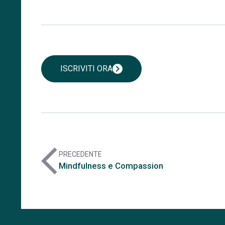
chevron_right
ISCRIVITI ORA
arrow_back_ios
PRECEDENTE
Mindfulness e Compassion