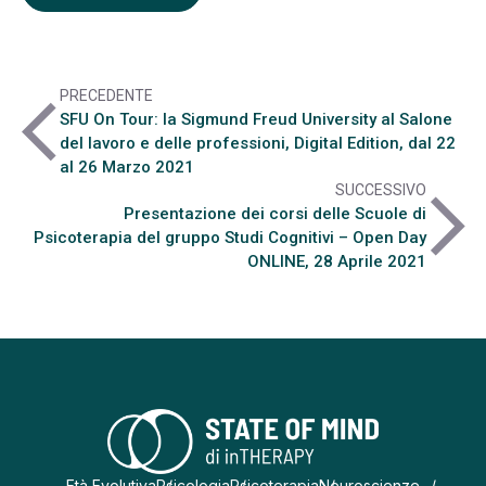
PRECEDENTE
arrow_back_ios
SFU On Tour: la Sigmund Freud University al Salone
del lavoro e delle professioni, Digital Edition, dal 22
al 26 Marzo 2021
SUCCESSIVO
arrow_forward_ios
Presentazione dei corsi delle Scuole di
Psicoterapia del gruppo Studi Cognitivi – Open Day
ONLINE, 28 Aprile 2021
Età Evolutiva
Psicologia
Psicoterapia
Neuroscienze