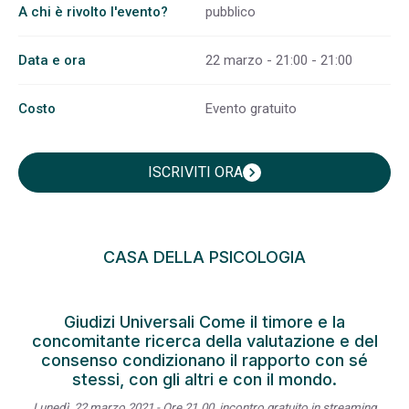
A chi è rivolto l'evento?
pubblico
Data e ora
22 marzo - 21:00 - 21:00
Costo
Evento gratuito
ISCRIVITI ORA
chevron_right
CASA DELLA PSICOLOGIA
Giudizi Universali Come il timore e la
concomitante ricerca della valutazione e del
consenso condizionano il rapporto con sé
stessi, con gli altri e con il mondo.
Lunedì, 22 marzo 2021 - Ore 21.00, incontro gratuito in streaming