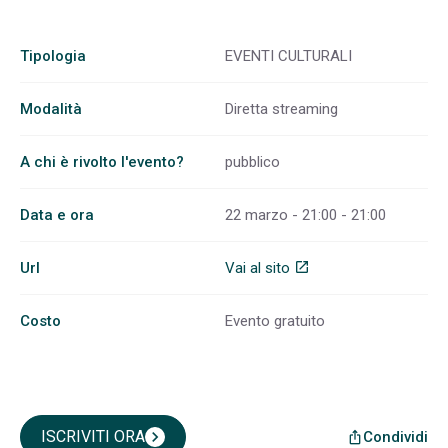
Tipologia
EVENTI CULTURALI
Modalità
Diretta streaming
A chi è rivolto l'evento?
pubblico
Data e ora
22 marzo - 21:00 - 21:00
Url
Vai al sito
open_in_new
Costo
Evento gratuito
ISCRIVITI ORA
chevron_right
Condividi
ios_share