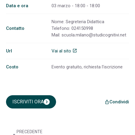
Data e ora
03 marzo - 18:00 - 18:00
Nome: Segreteria Didattica
Contatto
Telefono: 024150998
Mail:
scuola.milano@studicognitivi.net
Url
Vai al sito
open_in_new
Costo
Evento gratuito, richiesta l'iscrizione
ISCRIVITI ORA
chevron_right
Condividi
ios_share
PRECEDENTE