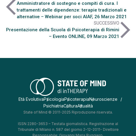
arrow_back_ios
Amministratore di sostegno e compiti di cura. I
trattamenti delle dipendenze: terapie tradizionali e
alternative – Webinar per soci AIAF, 26 Marzo 2021
arrow_forward_ios
SUCCESSIVO
Presentazione della Scuola di Psicoterapia di Rimini
– Evento ONLINE, 09 Marzo 2021
Età Evolutiva
Psicologia
Psicoterapia
Neuroscienze
Psichiatria
Cultura
Attualità
State of Mind © 2011-2025 Riproduzione riservata.
ISSN 2280-3653 – Testata giornalistica. Registrazione al
Tribunale di Milano n. 587 del giorno 2-12-2011- Direttore
Responsabile: Giovanni Maria Ruggiero.