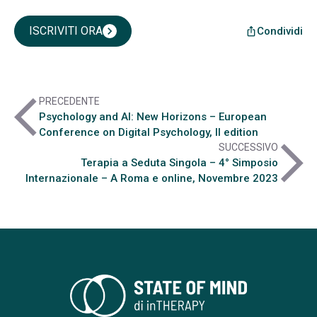
ISCRIVITI ORA
chevron_right
Condividi
ios_share
arrow_back_ios
PRECEDENTE
Psychology and AI: New Horizons – European
Conference on Digital Psychology, II edition
arrow_forward_ios
SUCCESSIVO
Terapia a Seduta Singola – 4° Simposio
Internazionale – A Roma e online, Novembre 2023