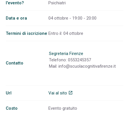
l'evento?
Psichiatri
Data e ora
04 ottobre - 19:00 - 20:00
Termini di iscrizione
Entro il: 04 ottobre
Segreteria Firenze
Telefono: 0553245357
Contatto
Mail:
info@scuolacognitivafirenze.it
Url
Vai al sito
open_in_new
Costo
Evento gratuito