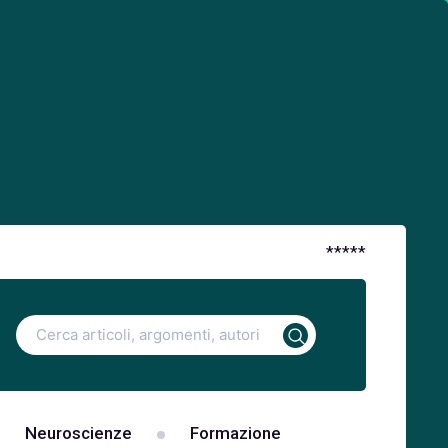
*
*
*
*
*
Ricerca
per:
Neuroscienze
Formazione