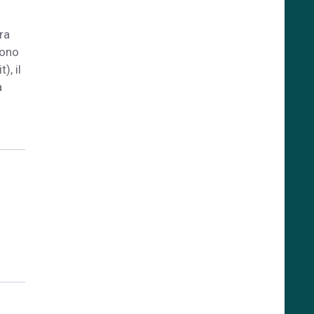
tra
sono
), il
a