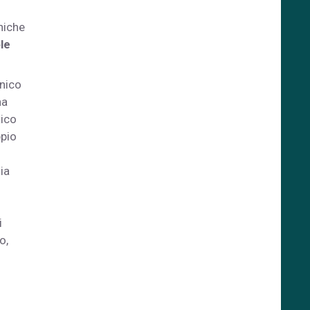
niche
le
inico
na
tico
ppio
ia
i
o,