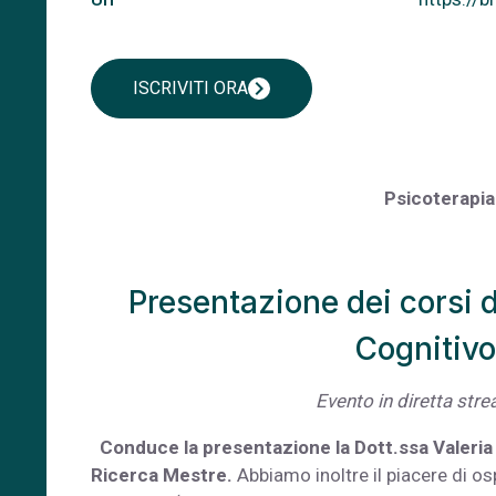
chevron_right
ISCRIVITI ORA
Psicoterapia
Presentazione dei corsi d
Cognitiv
Evento in diretta str
Conduce la presentazione la Dott.ssa Valeria 
Ricerca Mestre.
Abbiamo inoltre il piacere di osp