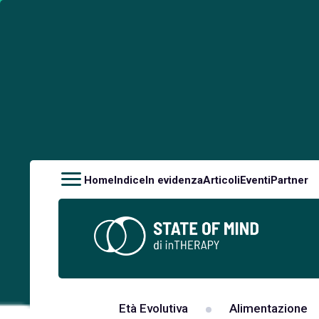
Home
Indice
In evidenza
Articoli
Eventi
Partner
Età Evolutiva
Alimentazione