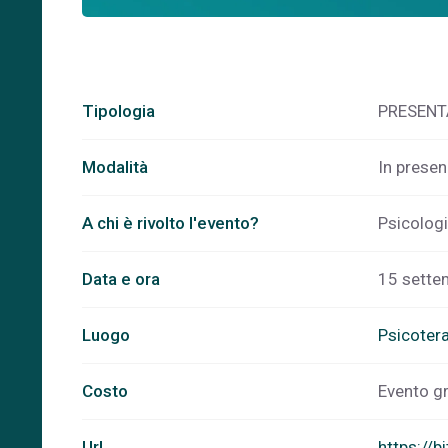
Tipologia
PRESENT
Modalità
In prese
A chi è rivolto l'evento?
Psicologi
Data e ora
15 sette
Luogo
Psicotera
Costo
Evento gr
Url
https://b