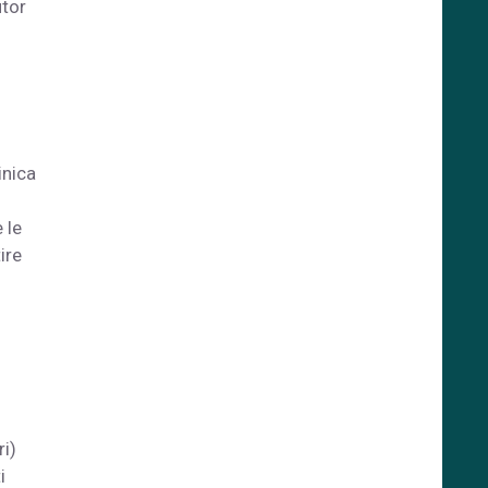
utor
inica
 le
ire
ri)
i