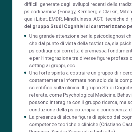
difficili generate dagli sviluppi recenti della tr
psicodinamica (Fonagy, Kernberg e Clarkin, Mitchel
quali Libet, EMDR, Mindfulness, ACT, tecniche di 
del gruppo Studi Cognitivi si caratterizzano pe
Una grande attenzione per la psicodiagnosi che 
che dal punto di vista della testistica, sia psi
psicodiagnosi corretta è premessa fondamental
e per l’integrazione tra diverse figure profession
setting ai gruppi, ecc.
Una forte spinta a costruire un gruppo di ricerca
costantemente informata non solo dalla compete
scientifico sulla clinica. Il gruppo Studi Cognit
referate, come Psychological Medicine, Behaviou
possono interagire con il gruppo ricerca, ma sop
conduzione della psicoterapia e conoscenza del
La presenza di alcune figure di spicco del cog
competenze teoriche e cliniche (Cristiano Cast
Ruggiero, Sandra Sassaroli e tanti altri).