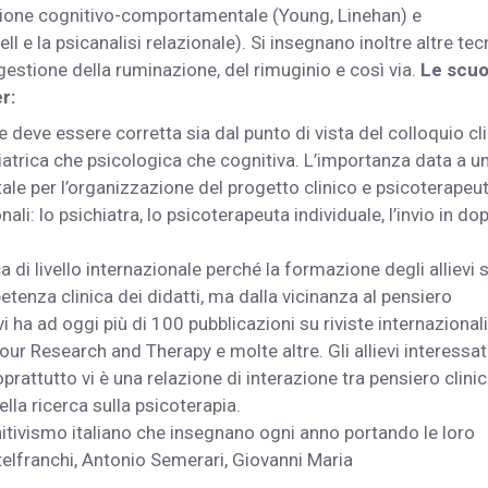
adizione cognitivo-comportamentale (Young, Linehan) e
l e la psicanalisi relazionale). Si insegnano inoltre altre tec
gestione della ruminazione, del rimuginio e così via.
Le scuo
r:
deve essere corretta sia dal punto di vista del colloquio cl
chiatrica che psicologica che cognitiva. L’importanza data a u
e per l’organizzazione del progetto clinico e psicoterapeu
ali: lo psichiatra, lo psicoterapeuta individuale, l’invio in do
 di livello internazionale perché la formazione degli allievi s
nza clinica dei didatti, ma dalla vicinanza al pensiero
ivi ha ad oggi più di 100 pubblicazioni su riviste internazionali
r Research and Therapy e molte altre. Gli allievi interessat
rattutto vi è una relazione di interazione tra pensiero clinic
la ricerca sulla psicoterapia.
nitivismo italiano che insegnano ogni anno portando le loro
elfranchi, Antonio Semerari, Giovanni Maria