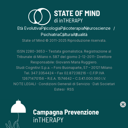
Età Evolutiva
Psicologia
Psicoterapia
Neuroscienze
Psichiatria
Cultura
Attualità
State of Mind © 2011-2025 Riproduzione riservata.
ISSN 2280-3653 – Testata giornalistica. Registrazione al
Tribunale di Milano n. 587 del giorno 2-12-2011- Direttore
Responsabile: Giovanni Maria Ruggiero.
Studi Cognitivi S.p.a. – Foro Buonaparte, 57 – 20121 Milano
Tel. 347.3354424 – Fax 02.87238216 – C.F/P.IVA
12671470156 – R.E.A. 1574642 – C.S.€1.000.060 I.V.
NOTE LEGALI
·
Condizioni Generali di Servizio
·
Dati Societari
Estesi
·
RSS
cancel
*
*
*
*
Aggiorna le tue preferenze
–
Privacy Policy
–
Cookie Policy