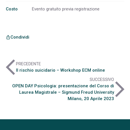
Costo
Evento gratuito previa registrazione
Condividi
ios_share
arrow_back_ios
PRECEDENTE
Il rischio suicidario – Workshop ECM online
SUCCESSIVO
arrow_forward_ios
OPEN DAY Psicologia: presentazione del Corso di
Laurea Magistrale – Sigmund Freud University
Milano, 20 Aprile 2023