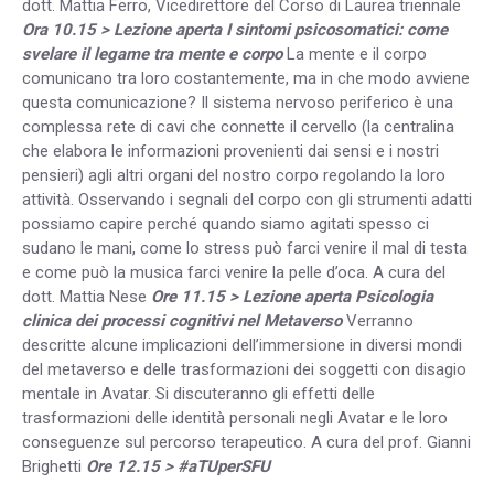
dott. Mattia Ferro, Vicedirettore del Corso di Laurea triennale
Ora 10.15 > Lezione aperta
I sintomi psicosomatici: come
svelare il legame tra mente e corpo
La mente e il corpo
comunicano tra loro costantemente, ma in che modo avviene
questa comunicazione? Il sistema nervoso periferico è una
complessa rete di cavi che connette il cervello (la centralina
che elabora le informazioni provenienti dai sensi e i nostri
pensieri) agli altri organi del nostro corpo regolando la loro
attività. Osservando i segnali del corpo con gli strumenti adatti
possiamo capire perché quando siamo agitati spesso ci
sudano le mani, come lo stress può farci venire il mal di testa
e come può la musica farci venire la pelle d’oca. A cura del
dott. Mattia Nese
Ore 11.15 > Lezione aperta
Psicologia
clinica dei processi cognitivi nel Metaverso
Verranno
descritte alcune implicazioni dell’immersione in diversi mondi
del metaverso e delle trasformazioni dei soggetti con disagio
mentale in Avatar. Si discuteranno gli effetti delle
trasformazioni delle identità personali negli Avatar e le loro
conseguenze sul percorso terapeutico. A cura del prof. Gianni
Brighetti
Ore 12.15 > #aTUperSFU