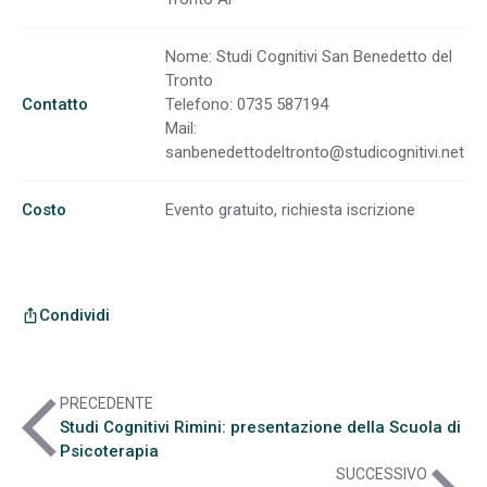
Nome: Studi Cognitivi San Benedetto del
Tronto
Contatto
Telefono: 0735 587194
Mail:
sanbenedettodeltronto@studicognitivi.net
Costo
Evento gratuito, richiesta iscrizione
Condividi
ios_share
arrow_back_ios
PRECEDENTE
Studi Cognitivi Rimini: presentazione della Scuola di
Psicoterapia
SUCCESSIVO