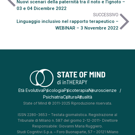
Nuovi scenari della paternità tra il noto e l’ignoto –
03 e 04 Dicembre 2022
arrow_forward_ios
SUCCESSIVO
Linguaggio inclusivo nel rapporto terapeutico –
WEBINAR – 3 Novembre 2022
Età Evolutiva
Psicologia
Psicoterapia
Neuroscienze
Psichiatria
Cultura
Attualità
State of Mind © 2011-2025 Riproduzione riservata.
ISSN 2280-3653 – Testata giornalistica. Registrazione al
Tribunale di Milano n. 587 del giorno 2-12-2011- Direttore
Responsabile: Giovanni Maria Ruggiero.
Studi Cognitivi S.p.a. – Foro Buonaparte, 57 – 20121 Milano