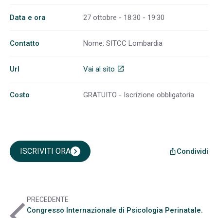
Data e ora
27 ottobre - 18:30 - 19:30
Contatto
Nome: SITCC Lombardia
Url
Vai al sito
open_in_new
Costo
GRATUITO - Iscrizione obbligatoria
ISCRIVITI ORA
chevron_right
Condividi
ios_share
PRECEDENTE
arrow_back_ios
Congresso Internazionale di Psicologia Perinatale.