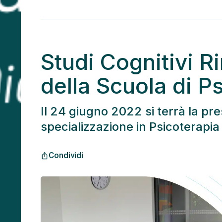
Studi Cognitivi R
della Scuola di P
Il 24 giugno 2022 si terrà la pre
specializzazione in Psicoterapia 
Condividi
ios_share