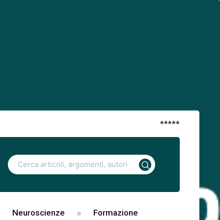
*
*
*
*
*
Ricerca
per:
Neuroscienze
Formazione