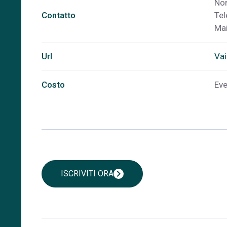
Nom
Contatto
Te
Mai
Url
Vai
Costo
Eve
chevron_right
ISCRIVITI ORA