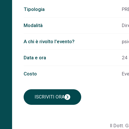
Tipologia
PR
Modalità
Dir
A chi è rivolto l'evento?
psi
Data e ora
24 
Costo
Eve
chevron_right
ISCRIVITI ORA
Il Dott. 