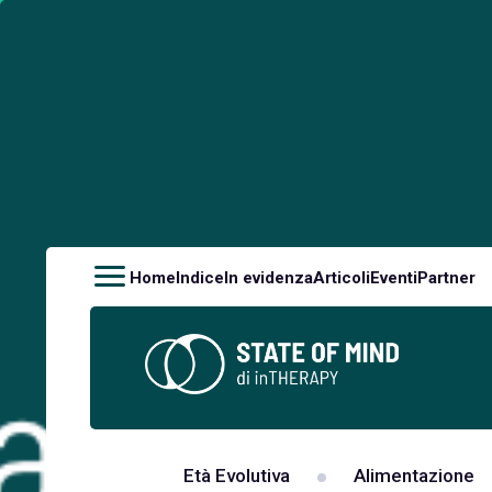
Home
Indice
In evidenza
Articoli
Eventi
Partner
Età Evolutiva
Alimentazione