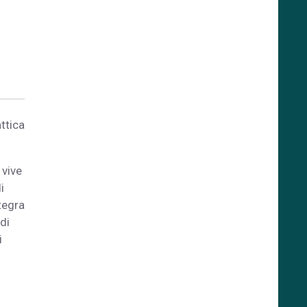
ttica
 vive
i
ntegra
di
i