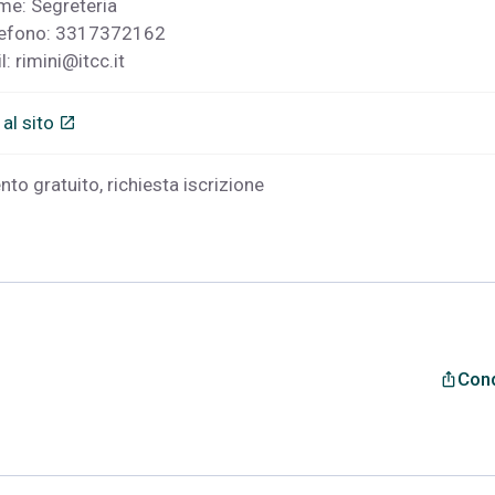
e: Segreteria
lefono: 3317372162
l:
rimini@itcc.it
 al sito
open_in_new
nto gratuito, richiesta iscrizione
Cond
ios_share