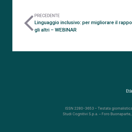
PRECEDENTE
arrow_back_ios
Linguaggio inclusivo: per migliorare il rapp
gli altri – WEBINAR
Età
ISSN 2280-3653 – Testata giornalistica
Studi Cognitivi S.p.a. – Foro Buonaparte