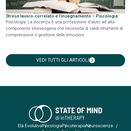
Stress lavoro-correlato e l’insegnamento – Psicologia
Psicologia: La docenza è una professione d'aiuto ad alta
componente stressogena che necessita di validi strumenti di
comprensione e gestione delle emozioni.
VEDI TUTTI GLI ARTICOLI
chevron_right
Età Evolutiva
Psicologia
Psicoterapia
Neuroscienze