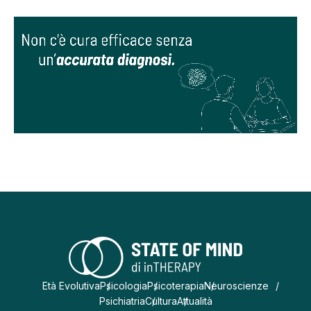
Età Evolutiva
Psicologia
Psicoterapia
Neuroscienze
Psichiatria
Cultura
Attualità