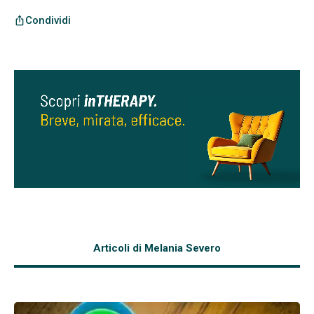
Condividi
ios_share
Articoli di Melania Severo