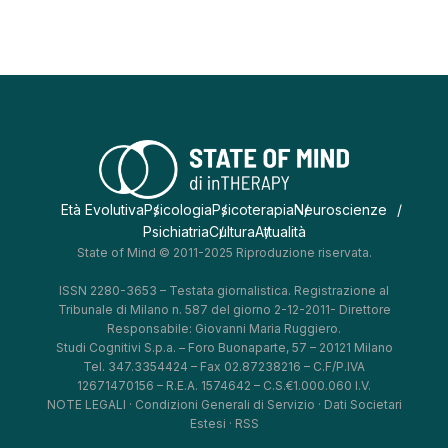
Età Evolutiva
Psicologia
Psicoterapia
Neuroscienze
Psichiatria
Cultura
Attualità
State of Mind © 2011-2025 Riproduzione riservata.
ISSN 2280-3653 – Testata giornalistica. Registrazione al
Tribunale di Milano n. 587 del giorno 2-12-2011- Direttore
Responsabile: Giovanni Maria Ruggiero.
Studi Cognitivi S.p.a. – Foro Buonaparte, 57 – 20121 Milano
Tel. 347.3354424 – Fax 02.87238216 – C.F/P.IVA
12671470156 – R.E.A. 1574642 – C.S.€1.000.060 I.V.
NOTE LEGALI
·
Condizioni Generali di Servizio
·
Dati Societari
Estesi
·
RSS