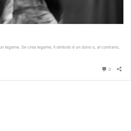
 un legame. Se crea legame, il simbolo è un dono o, al contrario,
no:
mbolo,
Commenti
0
uale,
o
to