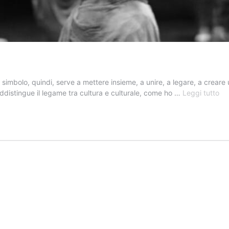
Il simbolo, quindi, serve a mettere insieme, a unire, a legare, a creare
Il
ddistingue il legame tra cultura e culturale, come ho …
Leggi tutto
do
si
rit
rit
e
mi