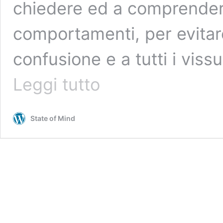
chiedere ed a comprendere
comportamenti, per evitar
confusione e a tutti i vis
I
Leggi tutto
vissuti
dei
familiari
State of Mind
del
depresso:
stargli
vicino
senza
farsi
fagocitare
dalla
depressione