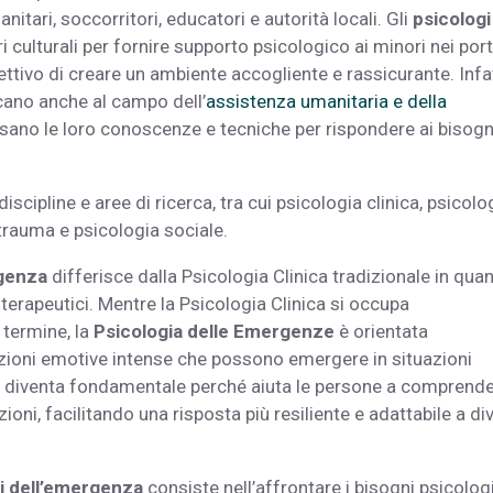
nitari, soccorritori, educatori e autorità locali.
Gli
psicologi
ulturali per fornire supporto psicologico ai minori nei porti
biettivo di creare un ambiente accogliente e rassicurante.
Infat
cano anche al campo dell’
assistenza umanitaria e della
 usano le loro conoscenze e tecniche per rispondere ai bisogn
iscipline e aree di ricerca, tra cui psicologia clinica, psicolo
 trauma e psicologia sociale.
rgenza
differisce dalla Psicologia Clinica tradizionale in quan
terapeutici. Mentre la Psicologia Clinica si occupa
 termine, la
Psicologia delle Emergenze
è orientata
eazioni emotive intense che possono emergere in situazioni
co diventa fondamentale perché aiuta le persone a comprende
ioni, facilitando una risposta più resiliente e adattabile a di
i dell’emergenza
consiste nell’affrontare i bisogni psicolog