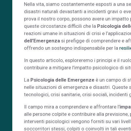
Nella vita, siamo costantemente esposti a una se
disastri naturali devastanti a incidenti gravi o ev
prova il nostro corpo, possono avere un impatto p
queste circostanze difficili che la
Psicologia de
reazioni umane in situazioni di crisi e l’applicazi
dell’Emergenza
si prefigge di comprendere e aff
offrendo un sostegno indispensabile per la
resil
In questo articolo, esploreremo i principi e il ruol
contribuire a mitigare l’impatto psicologico di situ
La
Psicologia delle Emergenze
è un campo di stu
nelle situazioni di emergenza e disastri. Queste s
tecnologici, crisi sanitarie, crisi sociali, incidenti 
Il campo mira a comprendere e affrontare l’
impa
alle persone colpite e contribuire alla previsione
interventi psicologici vengono forniti su vari livel
soccorritori stessi, colpiti o coinvolti in tali ev