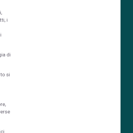
,
ti, i
i
gia di
to si
re,
verse
ici