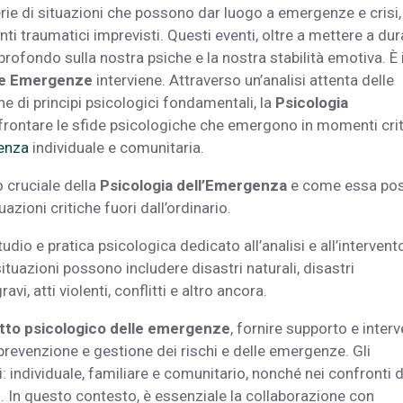
rie di situazioni che possono dar luogo a emergenze e crisi,
enti traumatici imprevisti. Questi eventi, oltre a mettere a dur
rofondo sulla nostra psiche e la nostra stabilità emotiva. È 
lle Emergenze
interviene. Attraverso un’analisi attenta delle
one di principi psicologici fondamentali, la
Psicologia
rontare le sfide psicologiche che emergono in momenti criti
ienza
individuale e comunitaria.
o cruciale della
Psicologia dell’Emergenza
e come essa po
azioni critiche fuori dall’ordinario.
dio e pratica psicologica dedicato all’analisi e all’intervent
ituazioni possono includere disastri naturali, disastri
gravi, atti violenti, conflitti e altro ancora.
tto psicologico delle emergenze
, fornire supporto e interv
, prevenzione e gestione dei rischi e delle emergenze. Gli
li: individuale, familiare e comunitario, nonché nei confronti d
enti. In questo contesto, è essenziale la collaborazione con