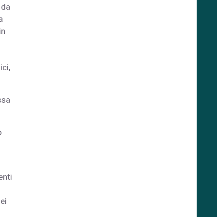
 da
a
in
ci,
ssa
o
enti
ei