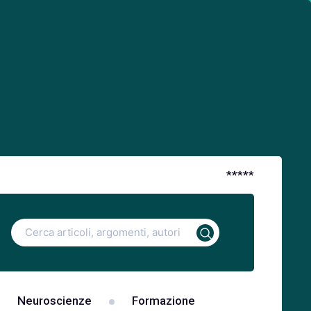
*
*
*
*
*
Ricerca
per:
Neuroscienze
Formazione