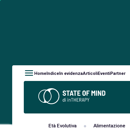
Home
Indice
In evidenza
Articoli
Eventi
Partner
Età Evolutiva
Alimentazione