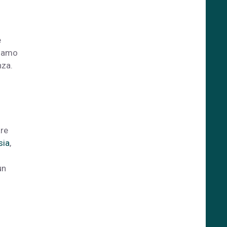
e
diamo
nza.
are
sia
,
un