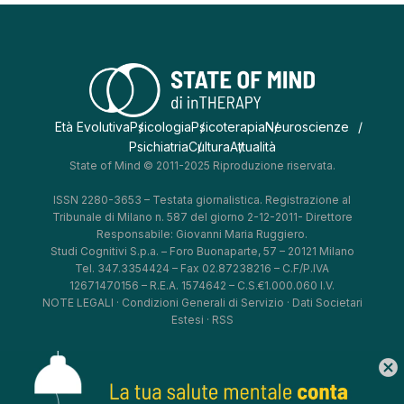
Età Evolutiva
Psicologia
Psicoterapia
Neuroscienze
Psichiatria
Cultura
Attualità
State of Mind © 2011-2025 Riproduzione riservata.
ISSN 2280-3653 – Testata giornalistica. Registrazione al
Tribunale di Milano n. 587 del giorno 2-12-2011- Direttore
Responsabile: Giovanni Maria Ruggiero.
Studi Cognitivi S.p.a. – Foro Buonaparte, 57 – 20121 Milano
Tel. 347.3354424 – Fax 02.87238216 – C.F/P.IVA
12671470156 – R.E.A. 1574642 – C.S.€1.000.060 I.V.
NOTE LEGALI
·
Condizioni Generali di Servizio
·
Dati Societari
Estesi
·
RSS
cancel
*
*
*
*