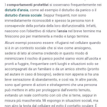
I
comportamenti protettivi
si osservano frequentemente nei
disturbi d’ansia
, come ad esempio il disturbo da panico o il
disturbo d’ansia sociale
. Seppur frequenti, non sono
immediatamente riconoscibili e spesso la persona non è
consapevole della portata della loro disfunzionalità. Infatti,
nascono con l’obiettivo di ridurre l’
ansia
nel breve termine ma
finiscono poi per mantenerla a medio e lungo termine.
Alcuni esempi possono essere: rifugiarsi nel cellulare quando
si è in un contesto sociale che si vive come ansiogeno,
sedersi di lato al cinema credendo in questo modo di
minimizzare il rischio di panico poiché siamo vicini all’uscita e
pronti a fuggire, frequentare certi luoghi e situazioni solo se
accompagnati da un familiare o da un amico stretto (pronto
ad aiutare in caso di bisogno), sedersi non appena si ha una
lieve sensazione di sbandamento, e così via. In altre parole,
sono quel genere di azioni e stratagemmi che una persona
può mettere in atto per proteggersi dall’evento temuto,
evitando un reale confronto con ciò che si teme, seppur in
misura più mascherata. Mi espongo in situazioni sociali, ma
non alzo la testa dal cellulare ed evito il contatto oculare. È