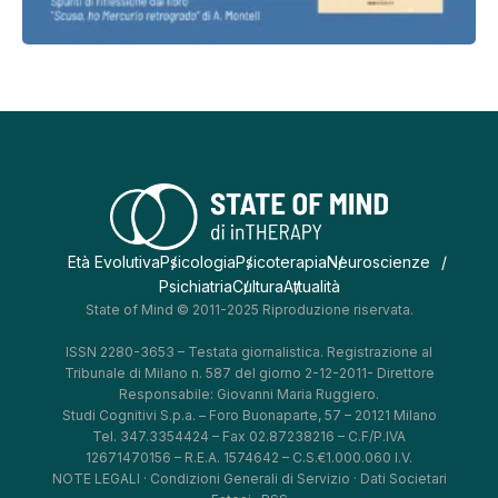
Età Evolutiva
Psicologia
Psicoterapia
Neuroscienze
Psichiatria
Cultura
Attualità
State of Mind © 2011-2025 Riproduzione riservata.
ISSN 2280-3653 – Testata giornalistica. Registrazione al
Tribunale di Milano n. 587 del giorno 2-12-2011- Direttore
Responsabile: Giovanni Maria Ruggiero.
Studi Cognitivi S.p.a. – Foro Buonaparte, 57 – 20121 Milano
Tel. 347.3354424 – Fax 02.87238216 – C.F/P.IVA
12671470156 – R.E.A. 1574642 – C.S.€1.000.060 I.V.
NOTE LEGALI
·
Condizioni Generali di Servizio
·
Dati Societari