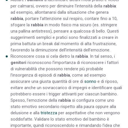
per calmarsi
, ovvero per diminuire l’intensità della
rabbia
:
ad esempio, allontanarsi dalla situazione che genera
rabbia
, portare l’attenzione sul respiro, contare fino a 10,
sfogare la
rabbia
in modo fisico ma sicuro (es. stringere
una pallina antistress), pensare a qualcosa di bello. Questi
suggerimenti semplici e pratici sono finalizzati a creare in
prima battuta un break dal momento di alta frustrazione,
favorendo la diminuzione dell’intensità dell’emozione.
Riconoscere cosa si cela dietro la
rabbia
.
In tal senso, i
genitori
riconoscono l’importanza di riconoscere i fattori
di vulnerabilità che possono rendere più probabile
l’insorgenza di episodi di
rabbia
, come ad esempio
assicurare una giusta quantità di ore di
sonno
e di riposo,
evitare anche un sovraccarico di impegni e identificare quali
potrebbero essere i trigger attivanti per ciascun bambino.
Spesso, l’emozione della
rabbia
si configura come uno
stato emotivo secondario rispetto alla paura oppure alla
delusione e alla
tristezza
per aspettative che non vengono
soddisfatte. Validare lo stato emotivo del bambino è
importante, quindi riconoscendolo e rimandando l’idea che