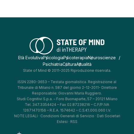
Età Evolutiva
Psicologia
Psicoterapia
Neuroscienze
Psichiatria
Cultura
Attualità
State of Mind © 2011-2025 Riproduzione riservata.
ISSN 2280-3653 – Testata giornalistica. Registrazione al
Tribunale di Milano n. 587 del giorno 2-12-2011- Direttore
Responsabile: Giovanni Maria Ruggiero.
Studi Cognitivi S.p.a. – Foro Buonaparte, 57 – 20121 Milano
Tel. 347.3354424 – Fax 02.87238216 – C.F/P.IVA
12671470156 – R.E.A. 1574642 – C.S.€1.000.060 I.V.
NOTE LEGALI
·
Condizioni Generali di Servizio
·
Dati Societari
Estesi
·
RSS