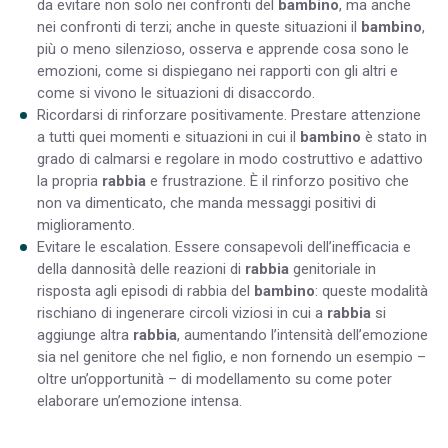
da evitare non solo nei confronti del
bambino
, ma anche
nei confronti di terzi; anche in queste situazioni il
bambino
,
più o meno silenzioso, osserva e apprende cosa sono le
emozioni, come si dispiegano nei rapporti con gli altri e
come si vivono le situazioni di disaccordo.
Ricordarsi di rinforzare positivamente
. Prestare attenzione
a tutti quei momenti e situazioni in cui il
bambino
è stato in
grado di calmarsi e regolare in modo costruttivo e adattivo
la propria
rabbia
e frustrazione. È il rinforzo positivo che
non va dimenticato, che manda messaggi positivi di
miglioramento.
Evitare le escalation
. Essere consapevoli dell’inefficacia e
della dannosità delle reazioni di
rabbia
genitoriale in
risposta agli episodi di rabbia del
bambino
: queste modalità
rischiano di ingenerare circoli viziosi in cui a
rabbia
si
aggiunge altra
rabbia
, aumentando l’intensità dell’emozione
sia nel genitore che nel figlio, e non fornendo un esempio –
oltre un’opportunità – di modellamento su come poter
elaborare un’emozione intensa.