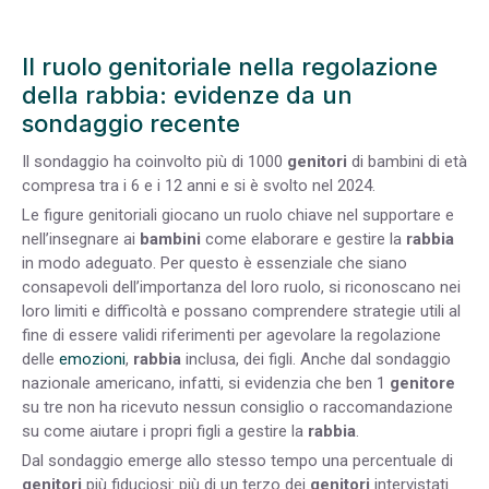
Il ruolo genitoriale nella regolazione
della rabbia: evidenze da un
sondaggio recente
Il sondaggio ha coinvolto più di 1000
genitori
di bambini di età
compresa tra i 6 e i 12 anni e si è svolto nel 2024.
Le figure genitoriali giocano un ruolo chiave nel supportare e
nell’insegnare ai
bambini
come elaborare e gestire la
rabbia
in modo adeguato. Per questo è essenziale che siano
consapevoli dell’importanza del loro ruolo, si riconoscano nei
loro limiti e difficoltà e possano comprendere strategie utili al
fine di essere validi riferimenti per agevolare la regolazione
delle
emozioni
,
rabbia
inclusa, dei figli. Anche dal sondaggio
nazionale americano, infatti, si evidenzia che ben 1
genitore
su tre non ha ricevuto nessun consiglio o raccomandazione
su come aiutare i propri figli a gestire la
rabbia
.
Dal sondaggio emerge allo stesso tempo una percentuale di
genitori
più fiduciosi: più di un terzo dei
genitori
intervistati