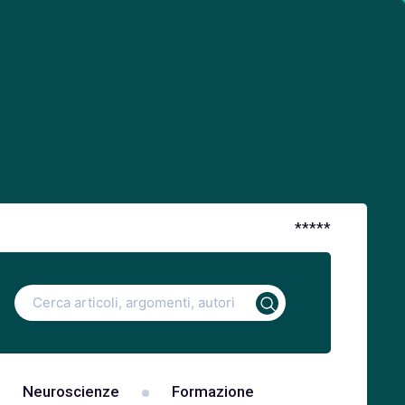
*
*
*
*
*
Ricerca
per:
Neuroscienze
Formazione