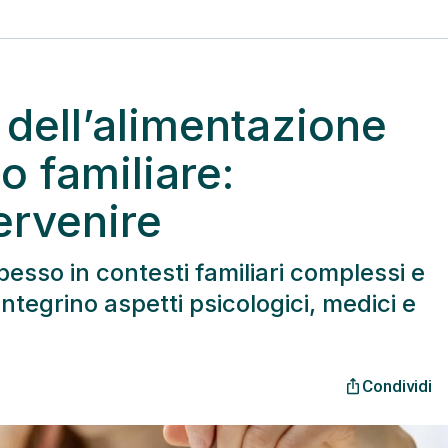
 dell’alimentazione
io familiare:
ervenire
pesso in contesti familiari complessi e
ntegrino aspetti psicologici, medici e
Condividi
ios_share