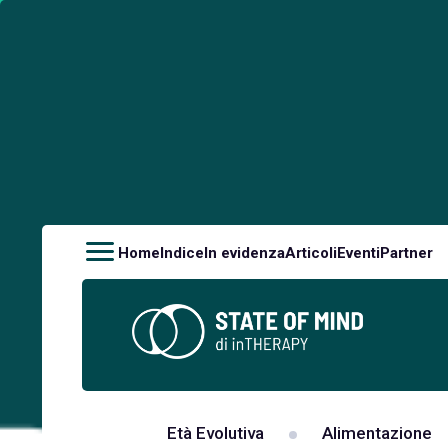
Home
Indice
In evidenza
Articoli
Eventi
Partner
Età Evolutiva
Alimentazione