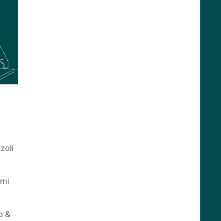
zoli
omi
o &