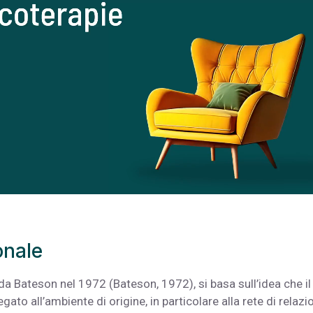
onale
a Bateson nel 1972 (Bateson, 1972), si basa sull’idea che il
ato all’ambiente di origine, in particolare alla
rete di relazi