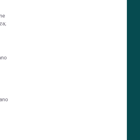
one
za;
ano
zano