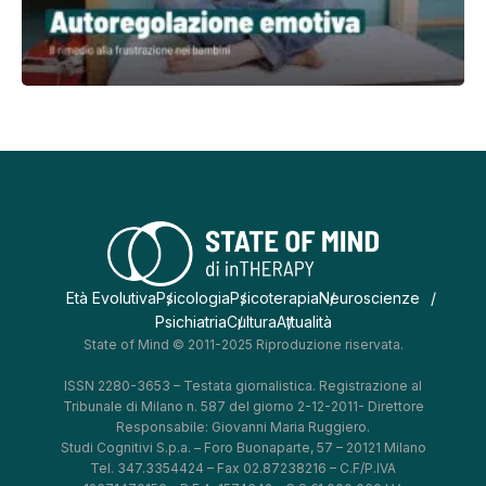
Età Evolutiva
Psicologia
Psicoterapia
Neuroscienze
Psichiatria
Cultura
Attualità
State of Mind © 2011-2025 Riproduzione riservata.
ISSN 2280-3653 – Testata giornalistica. Registrazione al
Tribunale di Milano n. 587 del giorno 2-12-2011- Direttore
Responsabile: Giovanni Maria Ruggiero.
Studi Cognitivi S.p.a. – Foro Buonaparte, 57 – 20121 Milano
Tel. 347.3354424 – Fax 02.87238216 – C.F/P.IVA