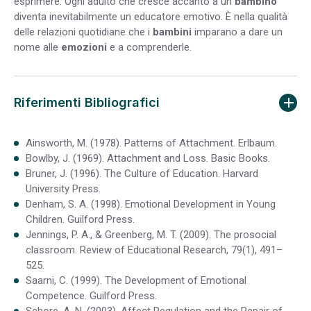
esprimere. Ogni adulto che cresce accanto a un
bambino
diventa inevitabilmente un educatore emotivo. È nella qualità
delle relazioni quotidiane che i
bambini
imparano a dare un
nome alle
emozioni
e a comprenderle.
Riferimenti Bibliografici
Ainsworth, M. (1978). Patterns of Attachment. Erlbaum.
Bowlby, J. (1969). Attachment and Loss. Basic Books.
Bruner, J. (1996). The Culture of Education. Harvard
University Press.
Denham, S. A. (1998). Emotional Development in Young
Children. Guilford Press.
Jennings, P. A., & Greenberg, M. T. (2009). The prosocial
classroom. Review of Educational Research, 79(1), 491–
525.
Saarni, C. (1999). The Development of Emotional
Competence. Guilford Press.
Schore, A. N. (2003). Affect Regulation and the Repair of