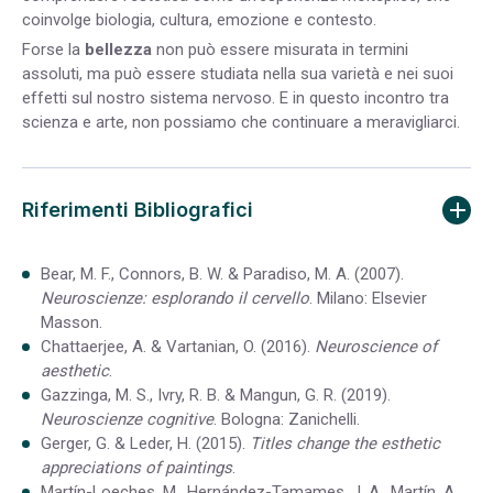
coinvolge biologia, cultura, emozione e contesto.
Forse la
bellezza
non può essere misurata in termini
assoluti, ma può essere studiata nella sua varietà e nei suoi
effetti sul nostro sistema nervoso. E in questo incontro tra
scienza e arte, non possiamo che continuare a meravigliarci.
Riferimenti Bibliografici
Bear, M. F., Connors, B. W. & Paradiso, M. A. (2007).
Neuroscienze: esplorando il cervello
. Milano: Elsevier
Masson.
Chattaerjee, A. & Vartanian, O. (2016).
Neuroscience of
aesthetic
.
Gazzinga, M. S., Ivry, R. B. & Mangun, G. R. (2019).
Neuroscienze cognitive
. Bologna: Zanichelli.
Gerger, G. & Leder, H. (2015).
Titles change the esthetic
appreciations of paintings
.
Martín-Loeches, M., Hernández-Tamames, J. A., Martín, A.,