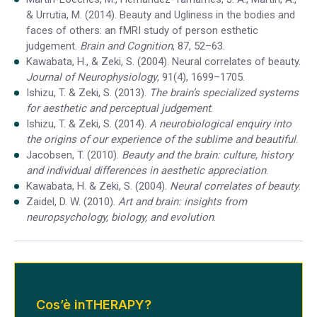
& Urrutia, M. (2014). Beauty and Ugliness in the bodies and
faces of others: an fMRI study of person esthetic
judgement.
Brain and Cognition
, 87, 52–63.
Kawabata, H., & Zeki, S. (2004). Neural correlates of beauty.
Journal of Neurophysiology
, 91(4), 1699–1705.
Ishizu, T. & Zeki, S. (2013).
The brain’s specialized systems
for aesthetic and perceptual judgement
.
Ishizu, T. & Zeki, S. (2014).
A neurobiological enquiry into
the origins of our experience of the sublime and beautiful
.
Jacobsen, T. (2010).
Beauty and the brain: culture, history
and individual differences in aesthetic appreciation
.
Kawabata, H. & Zeki, S. (2004).
Neural correlates of beauty
.
Zaidel, D. W. (2010).
Art and brain: insights from
neuropsychology, biology, and evolution
.
Cos’è inTHERAPY?