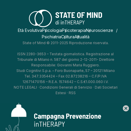
Età Evolutiva
Psicologia
Psicoterapia
Neuroscienze
Psichiatria
Cultura
Attualità
State of Mind © 2011-2025 Riproduzione riservata.
ISSN 2280-3653 – Testata giornalistica. Registrazione al
Tribunale di Milano n. 587 del giorno 2-12-2011- Direttore
Responsabile: Giovanni Maria Ruggiero.
Studi Cognitivi S.p.a. – Foro Buonaparte, 57 – 20121 Milano
Tel. 347.3354424 – Fax 02.87238216 – C.F/P.IVA
12671470156 – R.E.A. 1574642 – C.S.€1.000.060 I.V.
NOTE LEGALI
·
Condizioni Generali di Servizio
·
Dati Societari
Estesi
·
RSS
cancel
*
*
*
*
Aggiorna le tue preferenze
–
Privacy Policy
–
Cookie Policy