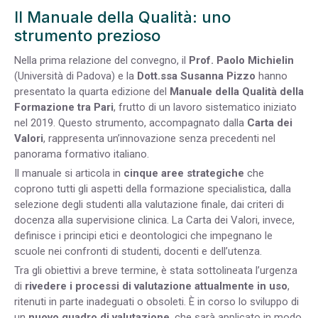
Il Manuale della Qualità: uno
strumento prezioso
Nella prima relazione del convegno, il
Prof. Paolo Michielin
(Università di Padova) e la
Dott.ssa Susanna Pizzo
hanno
presentato la quarta edizione del
Manuale della Qualità della
Formazione tra Pari
, frutto di un lavoro sistematico iniziato
nel 2019. Questo strumento, accompagnato dalla
Carta dei
Valori
, rappresenta un’innovazione senza precedenti nel
panorama formativo italiano.
Il manuale si articola in
cinque aree strategiche
che
coprono tutti gli aspetti della formazione specialistica, dalla
selezione degli studenti alla valutazione finale, dai criteri di
docenza alla supervisione clinica. La Carta dei Valori, invece,
definisce i principi etici e deontologici che impegnano le
scuole nei confronti di studenti, docenti e dell’utenza.
Tra gli obiettivi a breve termine, è stata sottolineata l’urgenza
di
rivedere i processi di valutazione attualmente in uso
,
ritenuti in parte inadeguati o obsoleti. È in corso lo sviluppo di
un
nuovo quadro di valutazione
, che sarà applicato in modo