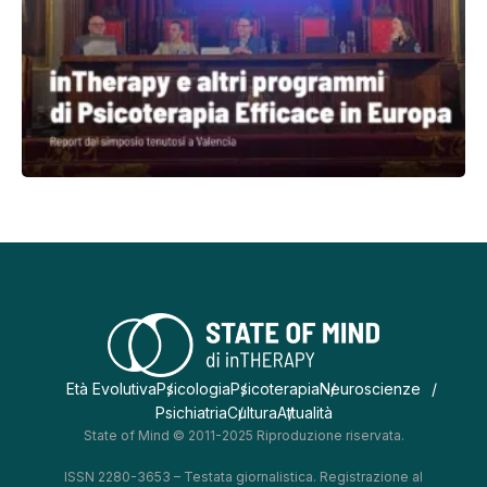
Età Evolutiva
Psicologia
Psicoterapia
Neuroscienze
Psichiatria
Cultura
Attualità
State of Mind © 2011-2025 Riproduzione riservata.
ISSN 2280-3653 – Testata giornalistica. Registrazione al