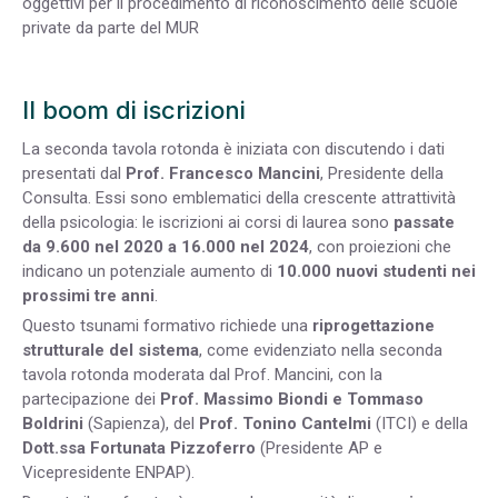
oggettivi per il procedimento di riconoscimento delle scuole
private da parte del MUR
Il boom di iscrizioni
La seconda tavola rotonda è iniziata con discutendo i dati
presentati dal
Prof. Francesco Mancini
, Presidente della
Consulta. Essi sono emblematici della crescente attrattività
della psicologia: le iscrizioni ai corsi di laurea sono
passate
da 9.600 nel 2020 a 16.000 nel 2024
, con proiezioni che
indicano un potenziale aumento di
10.000 nuovi studenti nei
prossimi tre anni
.
Questo tsunami formativo richiede una
riprogettazione
strutturale del sistema
, come evidenziato nella seconda
tavola rotonda moderata dal Prof. Mancini, con la
partecipazione dei
Prof. Massimo Biondi e Tommaso
Boldrini
(Sapienza), del
Prof. Tonino Cantelmi
(ITCI) e della
Dott.ssa Fortunata Pizzoferro
(Presidente AP e
Vicepresidente ENPAP).