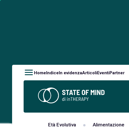
Home
Indice
In evidenza
Articoli
Eventi
Partner
Età Evolutiva
Alimentazione