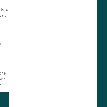
utore
za di
n
ione
modo
i.