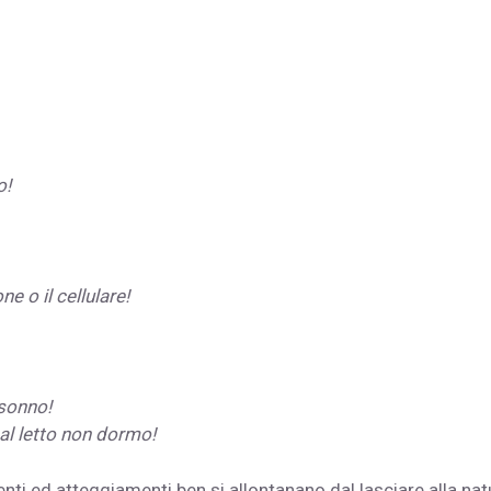
o!
e o il cellulare!
 sonno!
 al letto non dormo!
nti ed atteggiamenti ben si allontanano dal lasciare alla nat