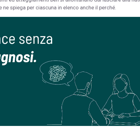
ore ne spiega per ciascuna in elenco anche il perché.