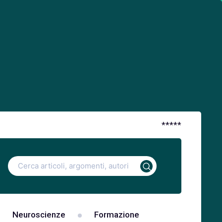
*
*
*
*
*
Ricerca
per:
Neuroscienze
Formazione